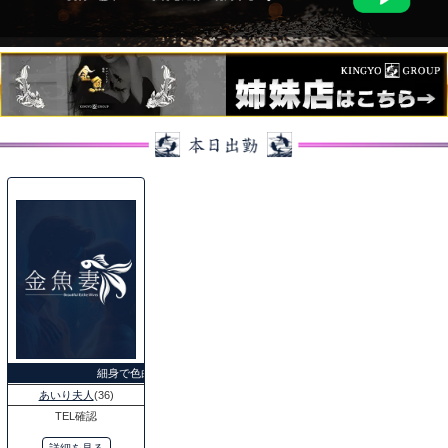
細身で色白のあいり夫人♡
あいり夫人
(36)
TEL確認